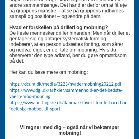
andre sammenhænge.
Det handler derfor om at få øje
på gruppens mønstre – at se på gruppens indbyrdes
samspil og positioner – og ændre på dem.
Hvad er forskellen på drilleri og mobning?
De fleste mennesker driller hinanden. Men når drilleriet
gentager sig og antager systematisk form og
indebærer, at en person udsættes for ting, som sårer
og nedværdiger, er der tale om mobning. Hvis du
observerer den type adfærd, bør du gøre opmærksom
på det.
Her kan du læse mere om mobning:
https://dcum.dk/media/3223/hvadermobning20212.pdf
https://www.dgi.dk/artikler/sammenhold-er-det-bedste-
vaern-mod-mobning
https://www.berlingske.dk/danmark/hvert-femte-barn-har-
foelt-sig-mobbet-til-sport
Vi regner med dig – også når vi bekæmper
mobning!