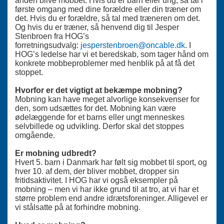
anden blive mobbet. Hvis du er barn eller ung, så tal i
første omgang med dine forældre eller din træner om
det. Hvis du er forældre, så tal med træneren om det.
Og hvis du er træner, så henvend dig til Jesper
Stenbroen fra HOG’s
forretningsudvalg:
jesperstenbroen@oncable.dk
. I
HOG’s ledelse har vi et beredskab, som tager hånd om
konkrete mobbeproblemer med henblik på at få det
stoppet.
Hvorfor er det vigtigt at bekæmpe mobning?
Mobning kan have meget alvorlige konsekvenser for
den, som udsættes for det. Mobning kan være
ødelæggende for et barns eller ungt menneskes
selvbillede og udvikling. Derfor skal det stoppes
omgående.
Er mobning udbredt?
Hvert 5. barn i Danmark har følt sig mobbet til sport, og
hver 10. af dem, der bliver mobbet, dropper sin
fritidsaktivitet. I HOG har vi også eksempler på
mobning – men vi har ikke grund til at tro, at vi har et
større problem end andre idrætsforeninger. Alligevel er
vi stålsatte på at forhindre mobning.