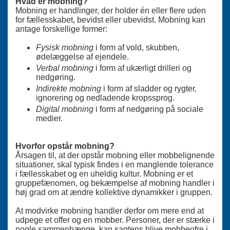
Hvad er mobning?
Mobning er handlinger, der holder én eller flere uden
for fællesskabet, bevidst eller ubevidst. Mobning kan
antage forskellige former:
Fysisk mobning
i form af vold, skubben,
ødelæggelse af ejendele.
Verbal mobning
i form af ukærligt drilleri og
nedgøring.
Indirekte mobning
i form af sladder og rygter,
ignorering og nedladende kropssprog.
Digital mobning
i form af nedgøring på sociale
medier.
Hvorfor opstår mobning?
Årsagen til, at der opstår mobning eller mobbelignende
situationer, skal typisk findes i en manglende tolerance
i fællesskabet og en uheldig kultur. Mobning er et
gruppefænomen, og bekæmpelse af mobning handler i
høj grad om at ændre kollektive dynamikker i gruppen.
At modvirke mobning handler derfor om mere end at
udpege et offer og en mobber.
Personer, der er stærke i
nogle sammenhænge, kan sagtens blive mobbeofre i