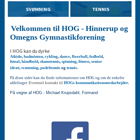
SVØMNING
TENNIS
Velkommen til HOG - Hinnerup og
Omegns Gymnastikforening
I HOG kan du dyrke
Aikido
,
badminton
,
cykling
,
dance
,
floorball
,
fodbold
,
futsal
,
håndbold
,
skumtennis
,
spinning
,
fitness
,
senior
idræt
,
svømning
,
padeltennis
og
tennis
.
P
å disse sider kan du finde informationer om HOG og om de enkelte
afdelinger.
Eventuel kontakt til
HOGs kommunikationsmedarbejder
.
På vegne af HOG - Michael Krupsdahl
, Formand