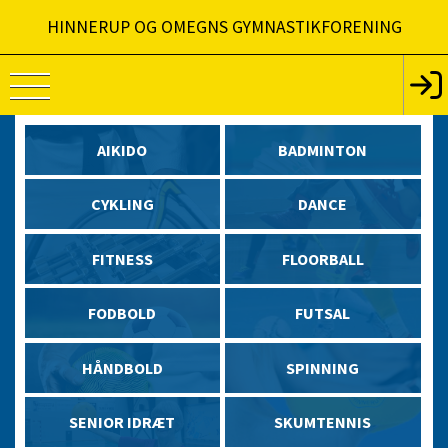
HINNERUP OG OMEGNS GYMNASTIKFORENING
AIKIDO
BADMINTON
CYKLING
DANCE
FITNESS
FLOORBALL
FODBOLD
FUTSAL
HÅNDBOLD
SPINNING
SENIOR IDRÆT
SKUMTENNIS