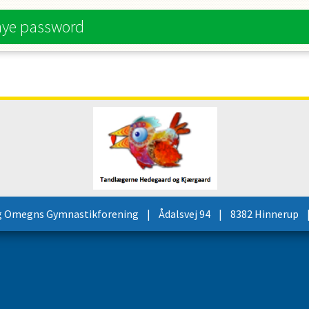
nye password
g Omegns Gymnastikforening
| Ådalsvej 94 | 8382 Hinnerup | T