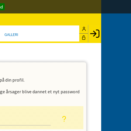
nd
GALLERI
Facebook login
Husk mig
Glemt password
Opret profil
å din profil.
LOG IND
ige årsager blive dannet et nyt password