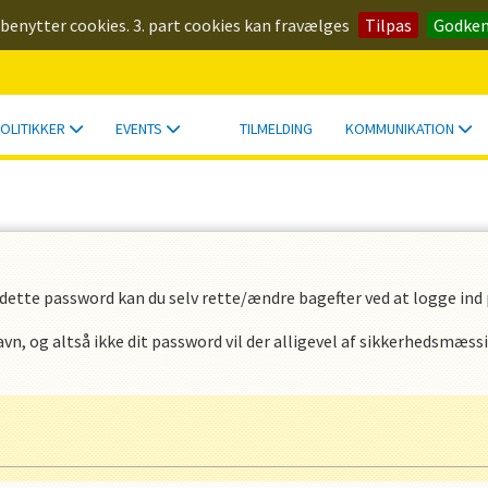
 benytter cookies. 3. part cookies kan fravælges
Tilpas
Godke
OLITIKKER
EVENTS
TILMELDING
KOMMUNIKATION
dette password kan du selv rette/ændre bagefter ved at logge ind p
n, og altså ikke dit password vil der alligevel af sikkerhedsmæss