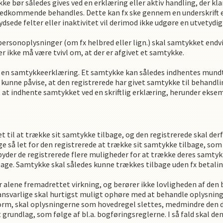
ykke bør således gives ved en erklæring eller aktiv handling, der kl
edkommende behandles. Dette kan fx ske gennem en underskrift elle
dsede felter eller inaktivitet vil derimod ikke udgøre en utvetydig 
rsonoplysninger (om fx helbred eller lign.) skal samtykket endvi
er ikke må være tvivl om, at der er afgivet et samtykke.
 en samtykkeerklæring. Et samtykke kan således indhentes mundtlig
 kunne påvise, at den registrerede har givet samtykke til behandli
 at indhente samtykket ved en skriftlig erklæring, herunder eksemp
ret til at trække sit samtykke tilbage, og den registrerede skal de
ige så let for den registrerede at trække sit samtykke tilbage, so
byder de registrerede flere muligheder for at trække deres samtyk
bage. Samtykke skal således kunne trækkes tilbage uden fx betalin
alene fremadrettet virkning, og berører ikke lovligheden af den 
nsvarlige skal hurtigst muligt ophøre med at behandle oplysning
rm, skal oplysningerne som hovedregel slettes, medmindre den dat
grundlag, som følge af bl.a. bogføringsreglerne. I så fald skal de