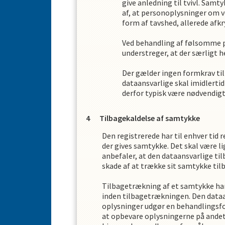
give anledning til tvivl. Samt
af, at personoplysninger om v
form af tavshed, allerede afkry
Ved behandling af følsomme pe
understreger, at der særligt h
Der gælder ingen formkrav til
dataansvarlige skal imidlertid
derfor typisk være nødvendigt
Tilbagekaldelse af samtykke
Den registrerede har til enhver tid 
der gives samtykke. Det skal være l
anbefaler, at den dataansvarlige til
skade af at trække sit samtykke til
Tilbagetrækning af et samtykke har 
inden tilbagetrækningen. Den dataa
oplysninger udgør en behandlingsfo
at opbevare oplysningerne på andet 