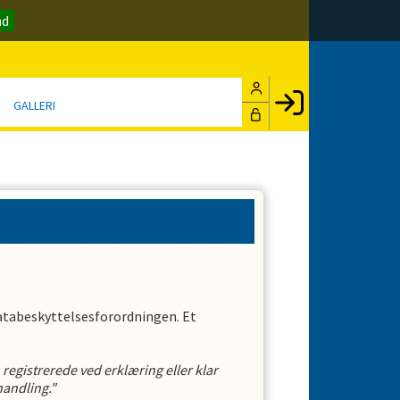
nd
GALLERI
Facebook login
Husk mig
Glemt password
Opret profil
LOG IND
atabeskyttelsesforordningen. Et
n registrerede ved erklæring eller klar
handling."