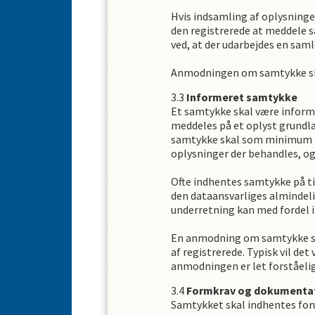
Hvis indsamling af oplysninger
den registrerede at meddele s
ved, at der udarbejdes en sam
Anmodningen om samtykke skal
Informeret samtykke
Et samtykke skal være informer
meddeles på et oplyst grundla
samtykke skal som minimum in
oplysninger der behandles, og 
Ofte indhentes samtykke på ti
den dataansvarliges almindeli
underretning kan med fordel 
En anmodning om samtykke ska
af registrerede. Typisk vil d
anmodningen er let forståelig
Formkrav og dokumenta
Samtykket skal indhentes forud