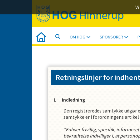
Vi
OM HOG
SPONSORER
P
Retningslinjer for indhen
Indledning
Den registreredes samtykke udgør e
samtykke er i forordningens artikel 
"Enhver frivillig, specifik, informere
bekræftelse indvilliger i, at person