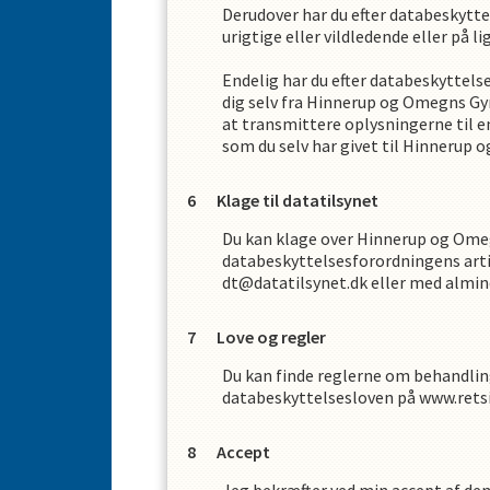
Derudover har du efter databeskyttels
urigtige eller vildledende eller på l
Endelig har du efter databeskyttels
dig selv fra
Hinnerup og Omegns Gy
at transmittere oplysningerne til 
som du selv har givet til
Hinnerup o
Klage til datatilsynet
Du kan klage over
Hinnerup og Ome
databeskyttelsesforordningens artik
dt@datatilsynet.dk eller med almind
Love og regler
Du kan finde reglerne om behandlin
databeskyttelsesloven på www.rets
Accept