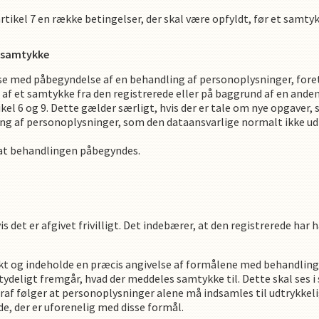
tikel 7 en række betingelser, der skal være opfyldt, før et samtyk
f samtykke
lse med påbegyndelse af en behandling af personoplysninger, fore
af et samtykke fra den registrerede eller på baggrund af en ande
el 6 og 9. Dette gælder særligt, hvis der er tale om nye opgaver, 
ling af personoplysninger, som den dataansvarlige normalt ikke ud
 at behandlingen påbegyndes.
 det er afgivet frivilligt. Det indebærer, at den registrerede har haf
kt og indeholde en præcis angivelse af formålene med behandling
g tydeligt fremgår, hvad der meddeles samtykke til. Dette skal s
f følger at personoplysninger alene må indsamles til udtrykkeli
, der er uforenelig med disse formål.