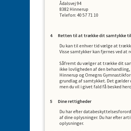
Ådalsvej 94
8382
Hinnerup
Telefon:
40 57 71 10
Retten til at trække dit samtykke t
Du kan til enhver tid vælge at træk
Visse samtykker kan fjernes ved at re
Såfremt du vælger at trække dit sa
ikke lovligheden af den behandling
Hinnerup og Omegns Gymnastikfor
grundlag af samtykket. Det gælder d
men du vil i givet fald få besked her
Dine rettigheder
Du har efter databeskyttelsesforord
af dine oplysninger. Du har efter art
oplysninger.