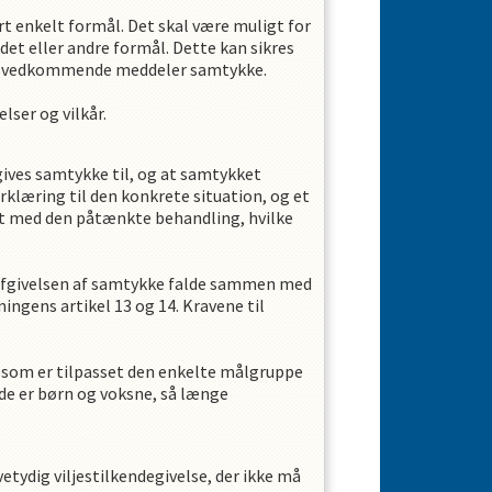
rt enkelt formål. Det skal være muligt for
et eller andre formål. Dette kan sikres
rmål vedkommende meddeler samtykke.
ser og vilkår.
 gives samtykke til, og at samtykket
klæring til den konkrete situation, og et
t med den påtænkte behandling, hvilke
l afgivelsen af samtykke falde sammen med
ngens artikel 13 og 14. Kravene til
 som er tilpasset den enkelte målgruppe
de er børn og voksne, så længe
etydig viljestilkendegivelse, der ikke må