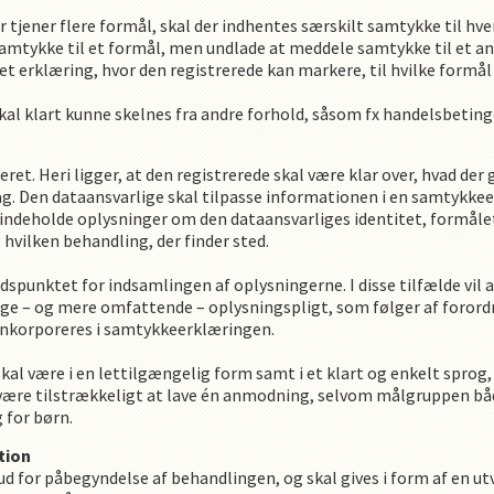
 tjener flere formål, skal der indhentes særskilt samtykke til hve
amtykke til et formål, men undlade at meddele samtykke til et and
let erklæring, hvor den registrerede kan markere, til hvilke fo
 klart kunne skelnes fra andre forhold, såsom fx handelsbetingel
et. Heri ligger, at den registrerede skal være klar over, hvad der
g. Den dataansvarlige skal tilpasse informationen i en samtykkeer
deholde oplysninger om den dataansvarliges identitet, formåle
hvilken behandling, der finder sted.
dspunktet for indsamlingen af oplysningerne. I disse tilfælde vi
ge – og mere omfattende – oplysningspligt, som følger af forordni
inkorporeres i samtykkeerklæringen.
l være i en lettilgængelig form samt i et klart og enkelt sprog,
et være tilstrækkeligt at lave én anmodning, selvom målgruppen bå
 for børn.
tion
 for påbegyndelse af behandlingen, og skal gives i form af en utv