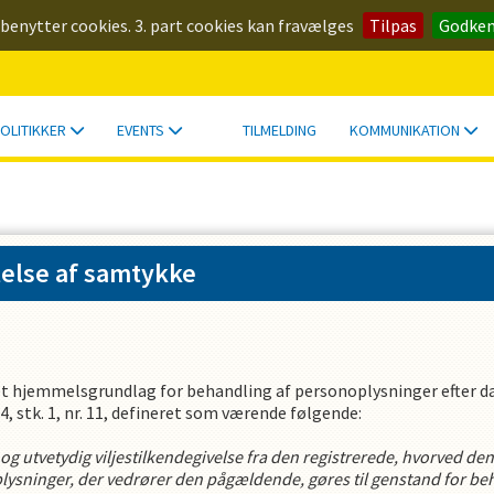
 benytter cookies. 3. part cookies kan fravælges
Tilpas
Godke
OLITIKKER
EVENTS
TILMELDING
KOMMUNIKATION
telse af samtykke
t hjemmelsgrundlag for behandling af personoplysninger efter d
4, stk. 1, nr. 11, defineret som værende følgende:
t og utvetydig viljestilkendegivelse fra den registrerede, hvorved de
oplysninger, der vedrører den pågældende, gøres til genstand for be