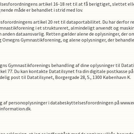
esforordningens artikel 16-18 ret til at få berigtiget, slettet ell
ignende måde er behandlet i strid med lov.
esforordningens artikel 20 ret til dataportabilitet. Du har derfor
mnastikforening
i et struktureret, almindeligt anvendt og maskin
en anden dataansvarlig. Retten gælder alene de oplysninger, der
g Omegns Gymnastikforening
,
og alene oplysninger, der behandl
gns Gymnastikforening
s
behandling af dine oplysninger til Datati
el 77. Du kan kontakte Datatilsynet fra din digitale postkasse på 
elig post til Datatilsynet, Borgergade 28, 5., 1300 København K.
g af personoplysninger i databeskyttelsesforordningen på www.eu
information.dk.