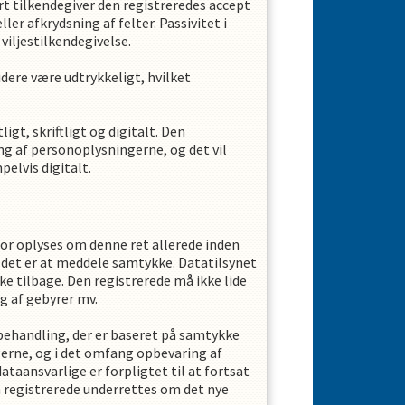
art tilkendegiver den registreredes accept
r afkrydsning af felter. Passivitet i
viljestilkendegivelse.
dere være udtrykkeligt, hvilket
t, skriftligt og digitalt. Den
ng af personoplysningerne, og det vil
elvis digitalt.
rfor oplyses om denne ret allerede inden
m det er at meddele samtykke. Datatilsynet
ke tilbage. Den registrerede må ikke lide
g af gebyrer mv.
behandling, der er baseret på samtykke
erne, og i det omfang opbevaring af
aansvarlige er forpligtet til at fortsat
n registrerede underrettes om det nye